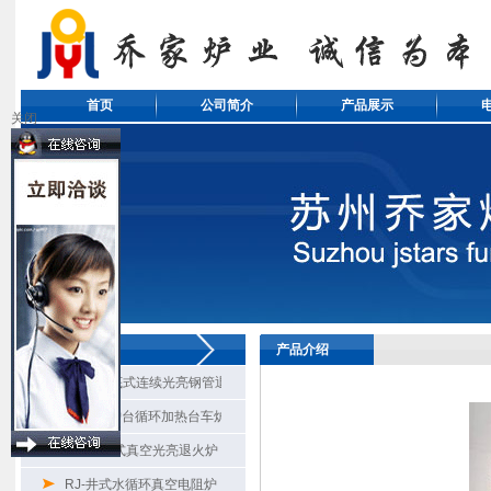
首页
公司简介
产品展示
关闭
产品系列
产品介绍
RG8-滚底式连续光亮钢管退火炉
RX3-双炉台循环加热台车炉
RZ-钟罩式真空光亮退火炉
RJ-井式水循环真空电阻炉