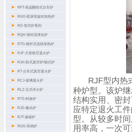
RFT-高温翻转式台车炉
RGO-双滚筒旋转加热炉
RD-管式炉系列
RQH-强对流球化炉
RTG-推杆式连续加热炉
RJF-方形铁芯退火炉
RJH-卧式真空炉/箱式炉
RT-台车式真空退火炉
RJF型内
RCJ-玻璃退火炉
种炉型。该炉继
RLZ-立式淬火炉
结构实用、密封
RTS-时效炉
应特定退火工件
RJD-氮化炉
型。从较多时间
RJT-渗碳炉
用率高，一次可
RGG-坩埚炉