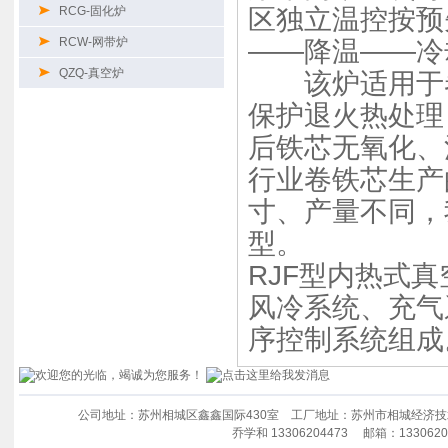
RCG-固化炉
区独立温控按预
RCW-网带炉
——降温——冷
QZQ-真空炉
该炉适用于卷
保护退火热处理
后铁芯无氧化、
行业卷铁芯生产
寸、产量不同，
型。
RJF型内热式
风冷系统、充气
序控制系统组成
公司地址：苏州相城区鑫鑫国际430室 工厂地址：苏州市相城经济技术开发区澄
乔学和 13306204473 邮箱：
1330620