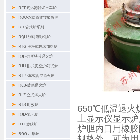
RFT-高温翻转式台车炉
RGO-双滚筒旋转加热炉
RD-管式炉系列
RQH-强对流球化炉
RTG-推杆式连续加热炉
RJF-方形铁芯退火炉
RJH-卧式真空炉/箱式炉
RT-台车式真空退火炉
RCJ-玻璃退火炉
RLZ-立式淬火炉
RTS-时效炉
650℃低温退
RJD-氮化炉
上显示仪显示炉
RJT-渗碳炉
炉胆内口用橡胶
RGG-坩埚炉
规格外，可为用