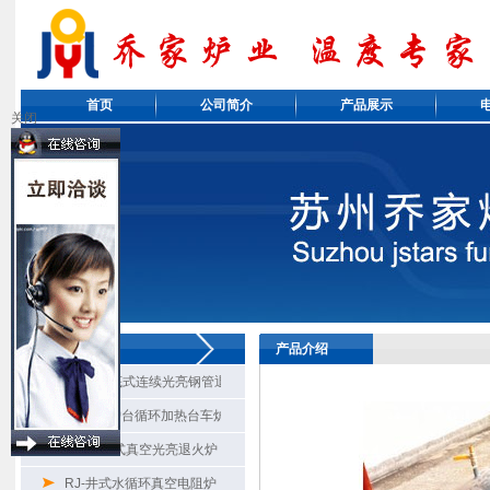
首页
公司简介
产品展示
关闭
产品系列
产品介绍
RG8-滚底式连续光亮钢管退火炉
RX3-双炉台循环加热台车炉
RZ-钟罩式真空光亮退火炉
RJ-井式水循环真空电阻炉