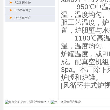
RCG-固化炉
950℃中温
RCW-网带炉
温，温度均匀。
QZQ-真空炉
胆工艺温度，炉
置，炉胆壁与水
1180℃高温
温，温度均匀。
炉罐温度，或PI
成。配真空机组，
3pa。本厂除
炉膛和炉罐。
[风循环井式炉视